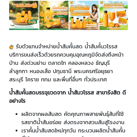
​รับตัวแทนจำหน่ายน้ำส้มคั้นสด น้ำส้มคั้นวโรรส
บริการขนส่งเร็วด้วยรถควบคุมอุณหภูมิจัดส่งถึงหน้า
บ้าน ส่งด่วนย่าน ตลาดไท คลองหลวง ธัญบุรี
ลำลูกกา หนองเสือ ปทุมธานี พระนครศรีอยุธยา
สระบุรี โคราช กทม และพื่นที่อื่นๆ ทั่วประเทศ
น้ำส้มคั้นสดบรรจุขวดจาก น้ำส้มวโรรส สาขารังสิต ดี
อย่างไร
ผลิตจากผลส้มสด คัดคุณภาพสายพันธุ์ส้มที่ใช้
รสชาติน้ำส้มอร่อย ส่งตรงจากสวนส้มสู่โรงงาน
เราคั้นน้ำส้มสดใหม่ทุกวัน กระบวนผลิตน้ำส้มคั้น