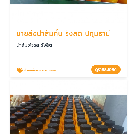
ขายส่งน้ำส้มคั้น รังสิต ปทุมธานี
น้ำส้มวโรรส รังสิต
ดูรายละเอียด
น้ำส้มคั้นพร้อมส่ง รังสิต