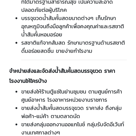
ที่ได้มาตรฐานสาธารณสุข เน้นความสะอาด
ปลอดภัยต่อผู้บริโภค
บรรจุขวดน้ำส้มคั้นสดขนาดต่างๆ เก็บรักษา
อุณหภูมิจนถึงมือลูกค้าเพื่อคงคุณค่าและรสชาติ
น้ำส้มคั้นหอมอร่อย
รสชาติแท้จากส้มสด รักษามาตรฐานด้านรสชาติ
ดื่มอร่อยสดชื่น ขายง่ายกำไรงาม
จำหน่ายส่งและจัดส่งน้ำส้มคั้นสดบรรจุขวด ราคา
โรงงานให้ใครบ้าง
ขายส่งให้ร้านตู้แช่ในย่านชุมชน ตามศูนย์การค้า
ศูนย์อาหาร โรงอาหารหน่วยงานราชการ
ขายส่งน้ำส้มคั้นสดบรรจุขวด ราคาส่ง ถึงกลุ่ม
พ่อค้า-แม่ค้า ตามตลาดนัด
ขายส่งกลุ่มออกงานออแกไนซ์ กลุ่มรับจัดอีเว้นท์
งานเทศกาลต่างๆ