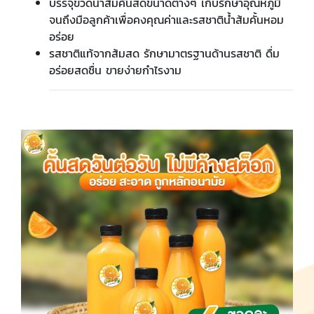
บรรจุขวดน้ำส้มคั้นสดขนาดต่างๆ เก็บรักษาอุณหภูมิ
จนถึงมือลูกค้าเพื่อคงคุณค่าและรสชาติน้ำส้มคั้นหอม
อร่อย
รสชาติแท้จากส้มสด รักษามาตรฐานด้านรสชาติ ดื่ม
อร่อยสดชื่น ขายง่ายกำไรงาม