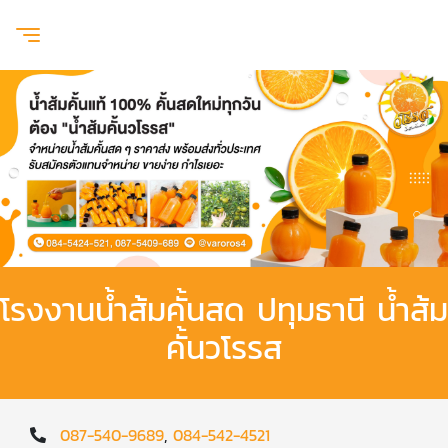
โรงงานน้ำส้มคั้นสด ปทุมธานี น้ำส้ม
คั้นวโรรส
087-540-9689
,
084-542-4521