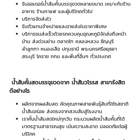
รับออเดอร์น้ำส้มคั้นบรรจุขวดหลายขนาด เหมาะกับร้าน
อาหาร ร้านกาแฟ และผู้บริโภคทั่วไป
บริการจัดส่งไว
​​​​​​​รับตัวแทนจำหน่ายและขายส่งในราคาพิเศษ
บริการขนส่งเร็วด้วยรถควบคุมอุณหภูมิจัดส่งถึงหน้า
บ้าน ส่งด่วนย่าน ตลาดไท คลองหลวง ธัญบุรี
ลำลูกกา หนองเสือ ปทุมธานี พระนครศรีอยุธยา
สระบุรี โคราช กทม และพื่นที่อื่นๆ ทั่วประเทศ
​
น้ำส้มคั้นสดบรรจุขวดจาก น้ำส้มวโรรส สาขารังสิต
ดีอย่างไร
ผลิตจากผลส้มสด คัดคุณภาพสายพันธุ์ส้มที่ใช้รสชาติ
น้ำส้มอร่อย ส่งตรงจากสวนส้มสู่โรงงาน
เราคั้นน้ำส้มสดใหม่ทุกวัน กระบวนผลิตน้ำส้มคั้นที่ได้
มาตรฐานสาธารณสุข เน้นความสะอาด ปลอดภัยต่อผู้
บริโภค