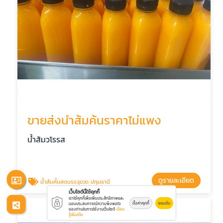
ขายส่งน้ำส้มค้นราคาไม่แพง
น้ำส้มวโรรส
ดูรายละเอียด
น้ำส้มคั้นสดบรรจุขวด ปทุมธานี
เว็บไซต์นี้ใช้คุกกี้
เราใช้คุกกี้เพื่อเพิ่มประสิทธิภาพและ
ตั้งค่าคุกกี้
ยอมรับ
มอบประสบการณ์ความพึงพอใจ
ของท่านในการใช้งานเว็บไซต์
เรียน
รู้เพิ่มเติม