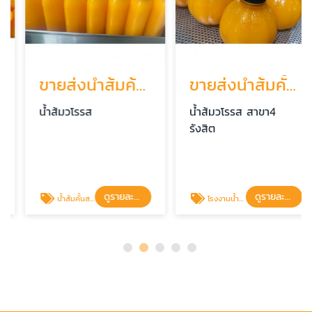
ขายส่งน้ำส้มค้นราคาไม่แพง
ขายส่งน้ำส้มคั้นสด ปทุมธานี
น้ำส้มวโรรส
น้ำส้มวโรรส สาขา4
รังสิต
ดูรายละเอียด
ดูรายละเอียด
น้ำส้มคั้นสดบรรจุขวด ปทุมธานี
โรงงานน้ำส้มคั้นสดพร้อมส่ง