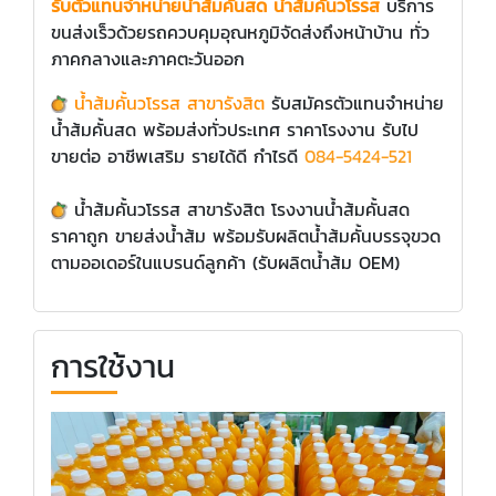
รับตัวแทนจำหน่ายน้ำส้มคั้นสด น้ำส้มคั้นวโรรส
บริการ
ขนส่งเร็วด้วยรถควบคุมอุณหภูมิจัดส่งถึงหน้าบ้าน ทั่ว
ภาคกลางและภาคตะวันออก
​
น้ำส้มคั้นวโรรส สาขารังสิต
รับสมัครตัวแทนจำหน่าย
น้ำส้มคั้นสด พร้อมส่งทั่วประเทศ ราคาโรงงาน รับไป
ขายต่อ อาชีพเสริม รายได้ดี กำไรดี
084-5424-521
​​น้ำส้มคั้นวโรรส สาขารังสิต โรงงานน้ำส้มคั้นสด
ราคาถูก ขายส่งน้ำส้ม พร้อมรับผลิตน้ำส้มคั้นบรรจุขวด
ตามออเดอร์ในแบรนด์ลูกค้า (รับผลิตน้ำส้ม OEM)
การใช้งาน