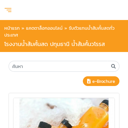
หน้าแรก
»
แคตตาล็อกออนไลน์
»
รับตัวแทนน้ำส้มคั้นสดทั่ว
ประเทศ
โรงงานน้ำส้มคั้นสด ปทุมธานี น้ำส้มคั้นวโรรส
e-Brochure